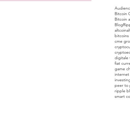
Audien
Bitcoin 
Bitcoin 
Blog
Rip
altcoin
al
bitcoins
cme gr
cryptocu
cryptoe
digitale 
fiat curr
game c
internet
investin
peer to
ripple b
smart co