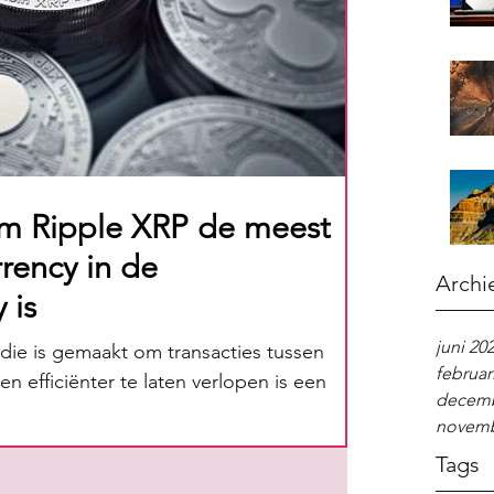
m Ripple XRP de meest
rency in de
Archi
 is
juni 20
die is gemaakt om transacties tussen
februar
n efficiënter te laten verlopen is een
decemb
novemb
Tags