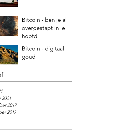
Bitcoin - ben je al
overgestapt in je
hoofd
Bitcoin - digitaal
goud
ef
21
i 2021
er 2017
er 2017