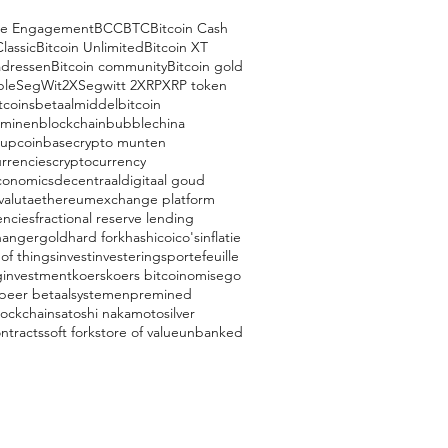
ce Engagement
BCC
BTC
Bitcoin Cash
Classic
Bitcoin Unlimited
Bitcoin XT
adressen
Bitcoin community
Bitcoin gold
ple
SegWit2X
Segwitt 2
XRP
XRP token
tcoins
betaalmiddel
bitcoin
 minen
blockchain
bubble
china
oup
coinbase
crypto munten
rrencies
cryptocurrency
conomics
decentraal
digitaal goud
valuta
ethereum
exchange platform
encies
fractional reserve lending
hanger
gold
hard fork
hash
ico
ico's
inflatie
 of things
invest
investeringsportefeuille
g
investment
koers
koers bitcoin
omisego
 peer betaalsystemen
premined
lockchain
satoshi nakamoto
silver
ntracts
soft fork
store of value
unbanked