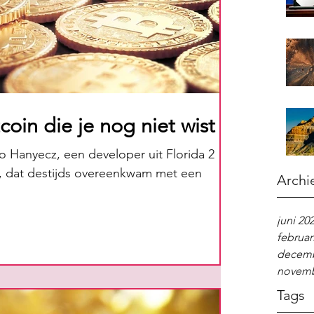
tcoin die je nog niet wist
o Hanyecz, een developer uit Florida 2
ns, dat destijds overeenkwam met een
Archi
juni 20
februar
decemb
novemb
Tags