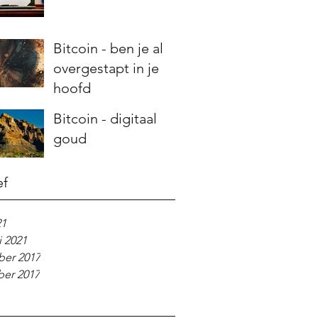
Bitcoin - ben je al
overgestapt in je
hoofd
Bitcoin - digitaal
goud
ef
21
i 2021
er 2017
er 2017