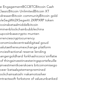
ce Engagement
BCC
BTC
Bitcoin Cash
Classic
Bitcoin Unlimited
Bitcoin XT
adressen
Bitcoin community
Bitcoin gold
ple
SegWit2X
Segwitt 2
XRP
XRP token
tcoins
betaalmiddel
bitcoin
 minen
blockchain
bubble
china
oup
coinbase
crypto munten
rrencies
cryptocurrency
conomics
decentraal
digitaal goud
valuta
ethereum
exchange platform
encies
fractional reserve lending
hanger
gold
hard fork
hash
ico
ico's
inflatie
 of things
invest
investeringsportefeuille
g
investment
koers
koers bitcoin
omisego
 peer betaalsystemen
premined
lockchain
satoshi nakamoto
silver
ntracts
soft fork
store of value
unbanked