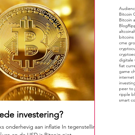
Audien
Bitcoin 
Bitcoin 
Blog
Rip
altcoin
al
bitcoins
cme gr
cryptocu
cryptoe
digitale 
fiat curr
game c
internet
investin
peer to
ripple b
smart co
oede investering?
jks onderhevig aan inflatie In tegenstelling